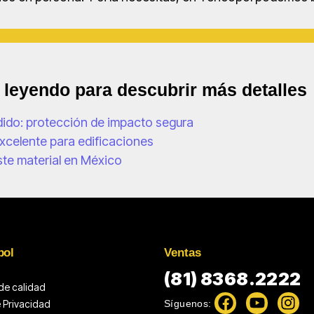
e leyendo para descubrir más detalles
dido: protección de impacto segura
excelente para edificaciones
ste material en México
pol
Ventas
(81) 8368.2222
 de calidad
Síguenos:
e Privacidad