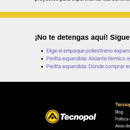
¡No te detengas aquí! Sigu
Elige el empaque poliestireno expan
Perlita expandida: Aislante térmico 
Perlita expandida: Dónde comprar e
Tecno
Blog
Política
Aviso d