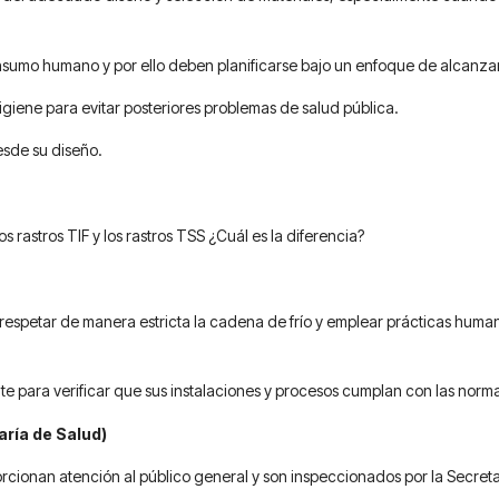
consumo humano y por ello deben planificarse bajo un enfoque de alcanzar
igiene para evitar posteriores problemas de salud pública.
te desde su diseño.
s rastros TIF y los rastros TSS ¿Cuál es la diferencia?
respetar de manera estricta la cadena de frío y emplear prácticas humani
 para verificar que sus instalaciones y procesos cumplan con las norma
aría de Salud)
cionan atención al público general y son inspeccionados por la Secreta