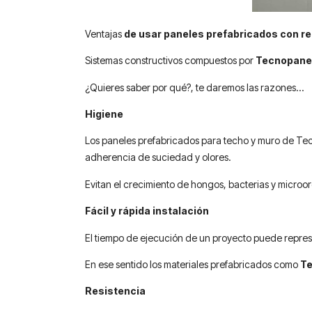
Ventajas
de usar paneles prefabricados con rel
Sistemas constructivos compuestos por
Tecnopane
¿Quieres saber por qué?, te daremos las razones…
Higiene
Los
paneles prefabricados
para techo y muro de Tecn
adherencia de suciedad y olores.
Evitan el crecimiento de hongos, bacterias y microo
Fácil y rápida instalación
El tiempo de ejecución de un proyecto puede represe
En ese sentido los
materiales prefabricados
como
T
Resistencia