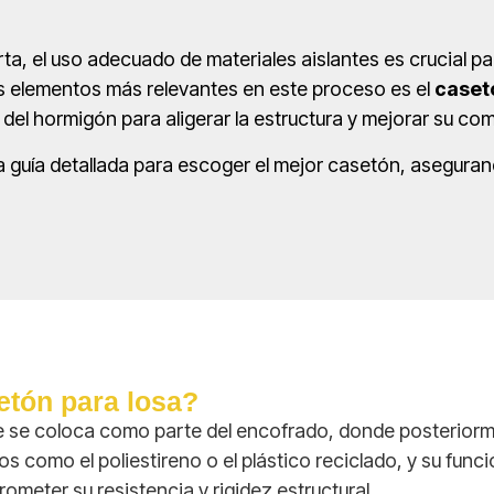
rta, el uso adecuado de materiales aislantes es crucial pa
los elementos más relevantes en este proceso es el
caset
 del hormigón para aligerar la estructura y mejorar su c
a guía detallada para escoger el mejor casetón, asegura
etón para losa?
e se coloca como parte del encofrado, donde posteriorme
como el poliestireno o el plástico reciclado, y su función
ometer su resistencia y rigidez estructural.