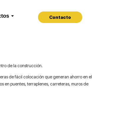
ctos
Contacto
tro de la construcción.
geras de fácil colocación que generan ahorro en el
os en puentes, terraplenes, carreteras, muros de