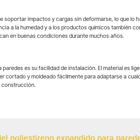
de soportar impactos y cargas sin deformarse, lo que lo h
ncia a la humedad y a los productos químicos también co
can en buenas condiciones durante muchos años.
aredes es su facilidad de instalación. El material es liger
r cortado y moldeado fácilmente para adaptarse a cualq
a construcción.
del poliestireno expandido para pared