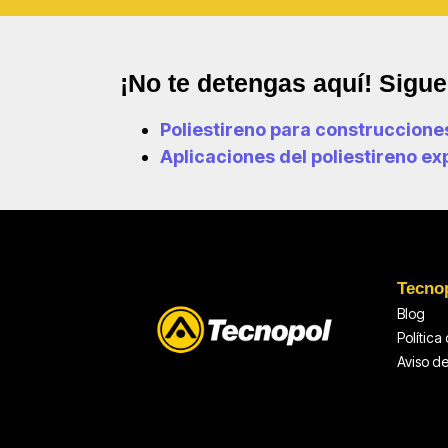
¡No te detengas aquí! Sigu
Poliestireno para construcciones
Aplicaciones del poliestireno ex
Tecno
Blog
Política
Aviso d