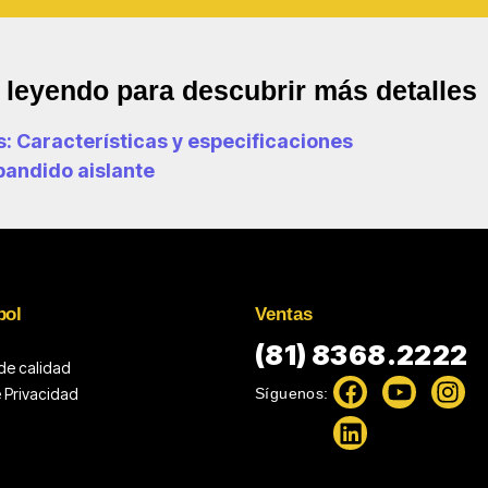
e leyendo para descubrir más detalles
: Características y especificaciones
pandido aislante
pol
Ventas
(81) 8368.2222
 de calidad
Síguenos:
e Privacidad